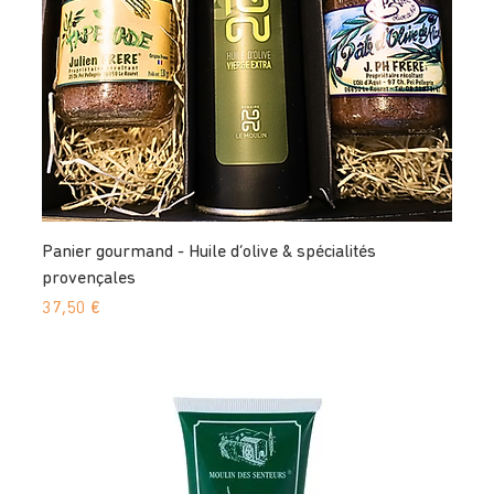
Panier gourmand - Huile d’olive & spécialités
provençales
Prix
37,50 €