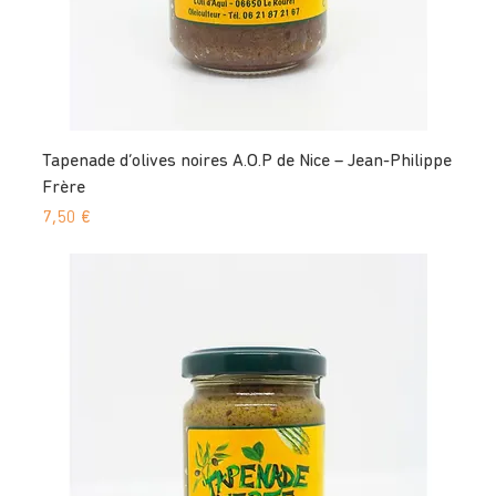
Tapenade d’olives noires A.O.P de Nice – Jean-Philippe
Frère
Prix
7,50 €