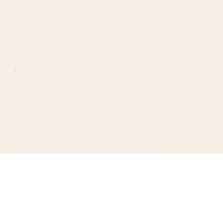
Nos tarifs 2025
Forfait « Huile personnelle » (sur rendez-vous)
De 80 à 200 kg d’olives : 110 € + 0,52 € TTC/kg
d’olive supplémentaire
Taxe Afidol : 0,192 € TTC x kg d’huile produite
Huile commune (à partir de 5 kg d’olives)
0,60 € TTC/kg d’olive
Taxe Afidol : 0,192 € TTC x kg d’huile produite