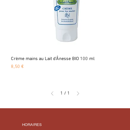
Crème mains au Lait d’Ânesse BIO 100 ml
Prix
8,50 €
1
/
1
HORAIRES