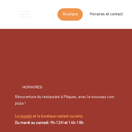
Boutique
Horaires et contact
Accueil
>
Panier gourmand - Huile d’olive & spécialités provençales
HORAIRES
Réouverture du restaurant à Pâques, avec le nouveau coin
pizza !
Le
moulin
et la boutique restent ouverts.
Du mardi au samedi: 9h-12H et 14h-18h