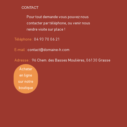
CONTACT
Pour tout demande vous pouvez nous
contacter par téléphone, ou venir nous
rendre visite sur place !
Téléphone :
04 93 70 06 21
E-mail :
contact@domaine-h.com
Panier gourmand - Huile d’olive &
spécialités provençales
Adresse
:
96 Chem. des Basses Moulières, 06130 Grasse
Acheter
Prix
37,50 €
en ligne
sur notre
Offrez ou offrez-vous une parenthèse de saveurs avec ce
boutique
panier gourmand artisanal
, composé exclusivement de
produits fabriqués en France :
Huile d’olive extra vierge 25 cl – Domaine H
: une huile
de catégorie supérieure, riche en arômes et idéale pour
sublimer vos plats.