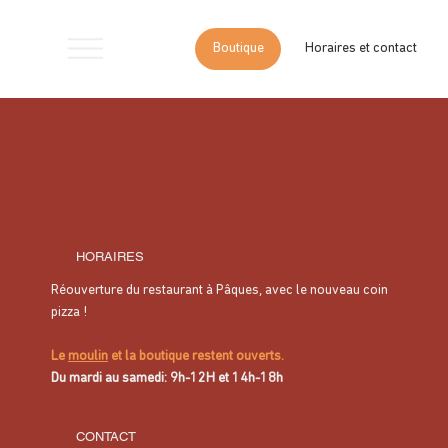
Boutique
Horaires et contact
Accueil
>
Pain d’argile 320 g – Savon naturel exfoliant et purifiant
HORAIRES
Réouverture du restaurant à Pâques, avec le nouveau coin
pizza !
Le
moulin
et la boutique restent ouverts.
Du mardi au samedi: 9h-12H et 14h-18h
CONTACT