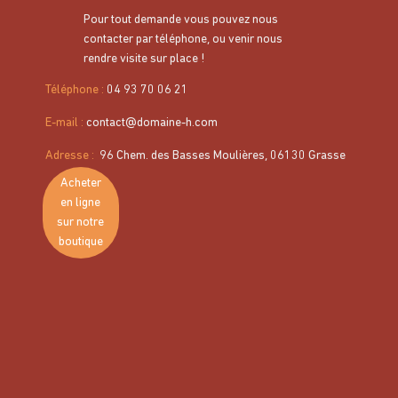
Pour tout demande vous pouvez nous
contacter par téléphone, ou venir nous
rendre visite sur place !
Téléphone :
04 93 70 06 21
E-mail :
contact@domaine-h.com
Adresse
:
96 Chem. des Basses Moulières, 06130 Grasse
Pain d’argile 320 g – Savon naturel
Acheter
exfoliant et purifiant
en ligne
sur notre
Prix
4,50 €
boutique
Découvrez le
Pain d’argile 320 g
, un savon 100% naturel
pour une peau saine et douce.
Composé exclusivement d’argile blanche, il nettoie la peau
en profondeur, élimine en douceur les impuretés et les
cellules mortes grâce à son effet gommage naturel.