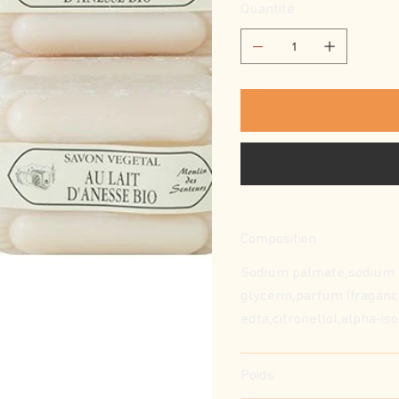
Quantité
Composition
Sodium palmate,sodium p
glycerin,parfum (fragan
edta,citronellol,alpha-i
Poids