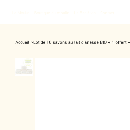
Le Moulin
Boutique du moulin
Le Bar à vin
Contact
Accueil
>
Lot de 10 savons au lait d’ânesse BIO + 1 offert