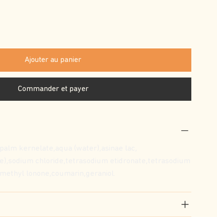
Ajouter au panier
Commander et payer
alm kernelate,aqua (water),asinae lac,
ce),sodium chloride,tetrasodium etidronate,tetrasodium
somethyl lonone,coumarin,geraniol.