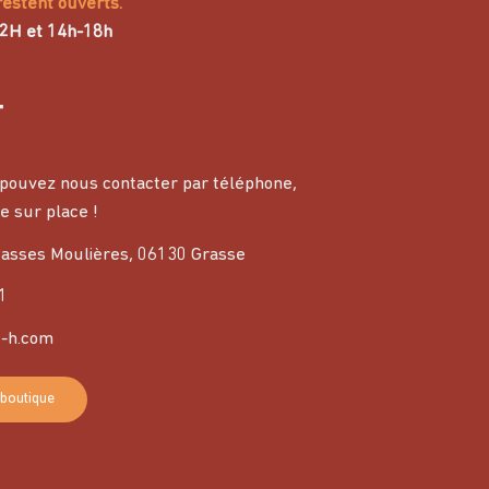
restent ouverts.
12H et 14h-18h
T
pouvez nous contacter par téléphone,
e sur place !
asses Moulières, 06130 Grasse
1
-h.com
 boutique