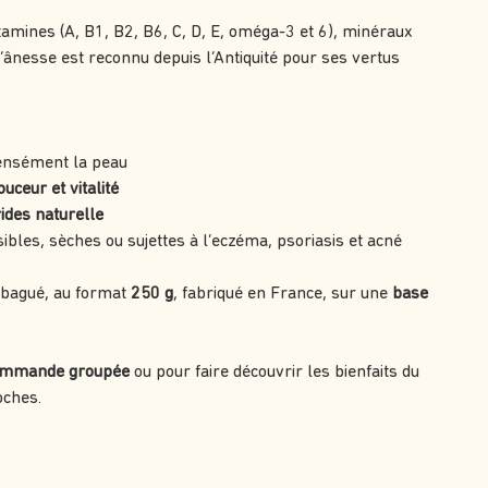
tamines (A, B1, B2, B6, C, D, E, oméga-3 et 6), minéraux
 d’ânesse est reconnu depuis l’Antiquité pour ses vertus
ensément la peau
uceur et vitalité
rides naturelle
ibles, sèches ou sujettes à l’eczéma, psoriasis et acné
 bagué, au format
250 g
, fabriqué en France, sur une
base
ommande groupée
ou pour faire découvrir les bienfaits du
oches.