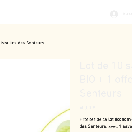
Se c
 – Moulins des Senteurs
Lot de 10 s
BIO + 1 off
Senteurs
Prix
40,00 €
Profitez de ce
lot économi
des Senteurs
, avec
1 savo