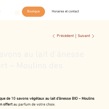
onnecter
Boutique
Horaires et contact
Suivant
Précédent
avons au lait d’ânesse
ert – Moulins des
que de 10 savons végétaux au lait d’ânesse BIO – Moulins
n offert
au parfum de votre choix.