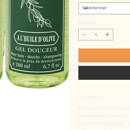
Quantité
Composition
Aqua (water), sodium lau
hydrogenated castor oil,
trilaureth-4 phosphate, l