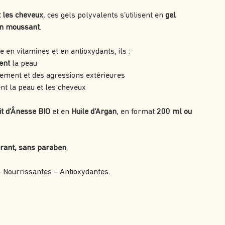
t les cheveux
, ces gels polyvalents s’utilisent en
gel
in moussant
.
he en vitamines et en antioxydants, ils :
ent
la peau
ement et des agressions extérieures
nt la peau et les cheveux
it d’Ânesse BIO
et en
Huile d’Argan
, en format
200 ml ou
orant, sans paraben
.
– Nourrissantes – Antioxydantes.