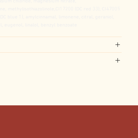
sium chloride, magnesium nitrate,
ne, methylisothiazolinole,CI17200 (DC red 33), CI47005
DC blue 1), amylcinnamal, limonene, citral, geraniol,
ol, eugenol, linalol, benzyl benzoate