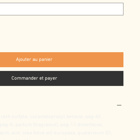
Ajouter au panier
Commander et payer
reth sulfate, cocamidopropyl betaine, peg-60,
 peg-8, parfum (fragrance), peg-12 dimethicoe,
actic acid, olea (olive oil) europaea, quaternium 80,