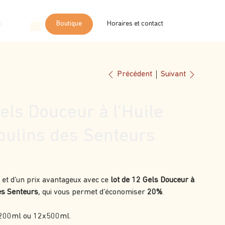
onnecter
Boutique
Horaires et contact
Suivant
Précédent
els Douceur à l’Huile
Moulins des Senteurs
t et d’un prix avantageux avec ce
lot de 12 Gels Douceur à
des Senteurs
, qui vous permet d’économiser
20%
.
x200ml ou 12x500ml.