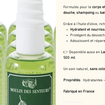
Formulés pour le
corps e
douche
,
shampoing
ou
ba
Grâce à l’huile d’olive, ric
Hydratent et nourriss
Protègent du dessèch
Adoucissent et répare
👉 Disponible aussi en
La
500 ml
.
Un soin naturel,
sans col
Propriétés
: Hydratantes 
Fabriqué en France
Contenance