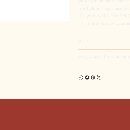
potasium sorbate, magna
methylchoroisothiazolino
(DC yellow 10), CI42090 (
citronellol, benzyl alcoh
Poids
Fragrance / Composition