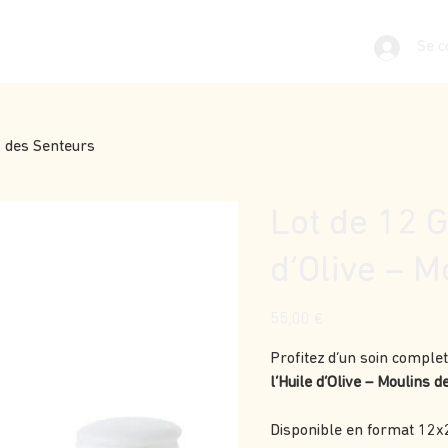
Se c
s des Senteurs
Lot de 12 G
d’Olive – 
Prix
55,00 €
Profitez d’un soin comple
l’Huile d’Olive – Moulins 
Disponible en format 12