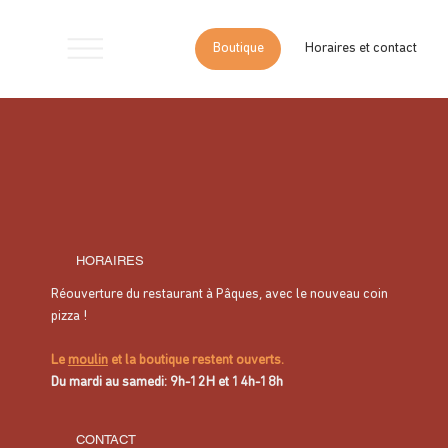
Boutique
Horaires et contact
Accueil
>
Huile d'olive extra vierge 50cl
HORAIRES
Réouverture du restaurant à Pâques, avec le nouveau coin
pizza !
Le
moulin
et la boutique restent ouverts.
Du mardi au samedi: 9h-12H et 14h-18h
CONTACT