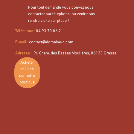
Pour tout demande vous pouvez nous
contacter par téléphone, ou venir nous
rendre visite sur place !
Téléphone :
04 93 70 06 21
E-mail :
contact@domaine-h.com
Huile d'olive extra vierge 50cl
Adresse
:
96 Chem. des Basses Moulières, 06130 Grasse
Prix
20,00 €
Acheter
en ligne
Huile d’olive vierge extra de catégorie supérieure, obtenue
sur notre
directement des olives par procédés mécaniques.
boutique
Conditionnée à Grasse, elle révèle toute la richesse
aromatique et la finesse de l’huile d’olive française.
Format 50 cl
.
Disponible en
bouteille verre
ou en
bidon métallique.