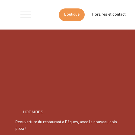
Boutique
Horaires et contact
Accueil
>
Gel douceur à l’huile d’olive – Moulins des Senteurs
HORAIRES
Réouverture du restaurant à Pâques, avec le nouveau coin
pizza !