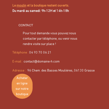
Le
moulin
et la boutique restent ouverts.
Du mardi au samedi: 9h-12H et 14h-18h
CONTACT
Pour tout demande vous pouvez nous
contacter par téléphone, ou venir nous
Gel douceur à l’huile d’olive – Moulins
rendre visite sur place !
des Senteurs
Téléphone :
04 93 70 06 21
Prix
6,00 €
E-mail :
contact@domaine-h.com
Prenez soin de votre peau et de vos cheveux avec le
Gel
Adresse
:
96 Chem. des Basses Moulières, 06130 Grasse
douceur à l’huile d’olive – Moulins des Senteurs
.
Acheter
en ligne
Sa formule douce et polyvalente s’utilise en
gel douche
, en
sur notre
shampoing
ou encore en
bain moussant
, pour un soin
boutique
quotidien naturel.
L’huile d’olive, riche en antioxydants et en vitamines, nourrit,