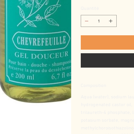
Quantité
Composition
Aqua (water), sodium lau
hydrogenated castor oil,
trilaureth-4 phosphate, l
potasium sorbate, magna
methylchoroisothiazolino