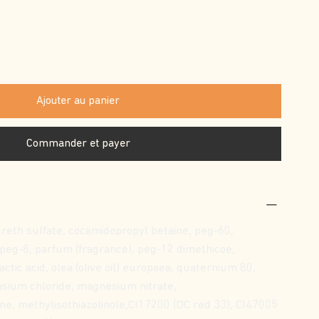
Ajouter au panier
Commander et payer
reth sulfate, cocamidopropyl betaine, peg-60,
 peg-8, parfum (fragrance), peg-12 dimethicoe,
actic acid, olea (olive oil) europaea, quaternium 80,
sium chloride, magnesium nitrate,
ne, methylisothiazolinole,CI17200 (DC red 33), CI47005