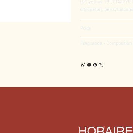
(DC yellow 10), CI42090 (
citronellol, benzyl alcoh
Poids
Fragrance / Composition
HORAIRE