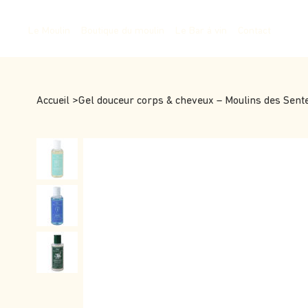
Le Moulin
Boutique du moulin
Le Bar à vin
Contact
Accueil
>
Gel douceur corps & cheveux – Moulins des Sent