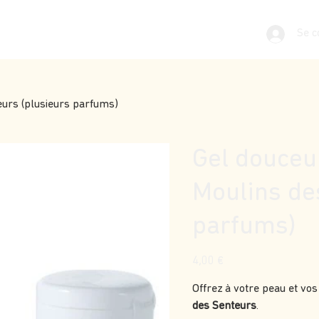
Se c
eurs (plusieurs parfums)
Gel douceu
Moulins de
parfums)
Prix
4,00 €
Offrez à votre peau et vo
des Senteurs
.