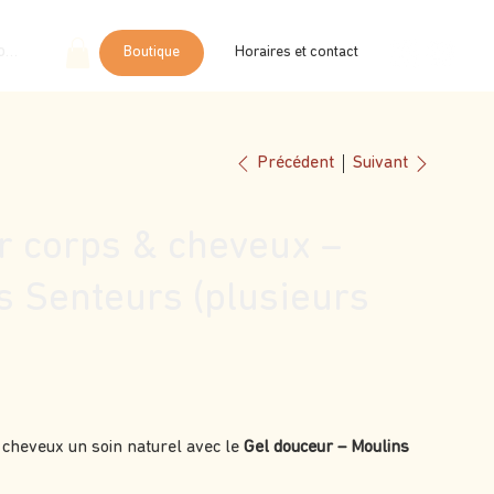
onnecter
Boutique
Horaires et contact
Suivant
Précédent
r corps & cheveux –
s Senteurs (plusieurs
s cheveux un soin naturel avec le
Gel douceur – Moulins