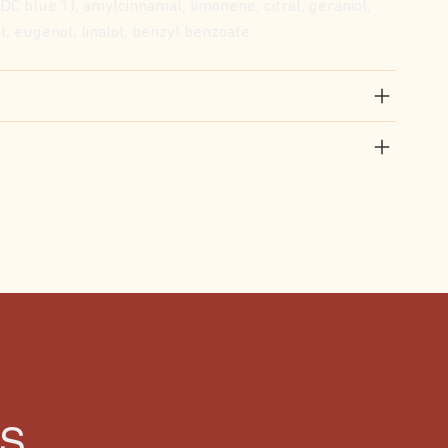
DC blue 1), amylcinnamal, limonene, citral, geraniol,
ol, eugenol, linalol, benzyl benzoate
S